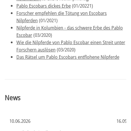
Pablo Escobars dickes Erbe
(01/20221)
Forscher empfehlen die Tötung von Escobars
Nilpferden
(01/2021)
Nilpferde in Kolumbien - das schwere Erbe des Pablo
Escobar
(03/2020)
Wie die Nilpferde von Pablo Escobar einen Streit unter
Forschern auslösen
(03/2020)
Das Rätsel um Pablo Escobars entflohene Nilpferde
News
10.06.2026
16.09.