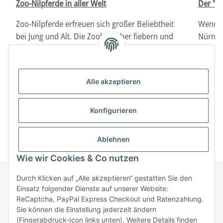
Zoo-Nilpferde in aller Welt
Der "B
Zoo-Nilpferde erfreuen sich großer Beliebtheit
Wenn M
bei Jung und Alt. Die Zoobesucher fiebern und
Nürnber
leiden mit dem Schicksal "Ihrer" Nilpferde mit:
zuguns
vergeben Namen, freuen sich über Nachwuchs.
Erfahren Sie mehr darüber, welches Flußpferd
Weiter
Alle akzeptieren
aktuell wo zu Hause ist.
Konfigurieren
Weiter
Ablehnen
Wie wir Cookies & Co nutzen
Durch Klicken auf „Alle akzeptieren“ gestatten Sie den
Einsatz folgender Dienste auf unserer Website:
ReCaptcha, PayPal Express Checkout und Ratenzahlung.
Sie können die Einstellung jederzeit ändern
(Fingerabdruck-Icon links unten). Weitere Details finden